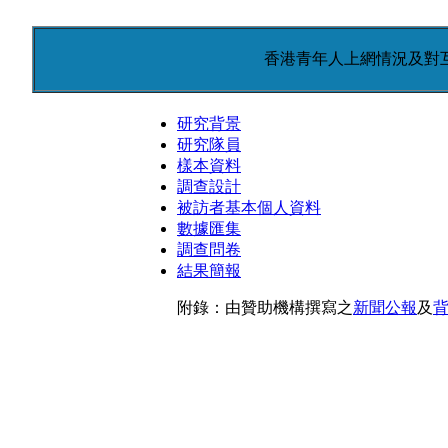
香港青年人上網情況及對
研究背景
研究隊員
樣本資料
調查設計
被訪者基本個人資料
數據匯集
調查問卷
結果簡報
附錄：由贊助機構撰寫之
新聞公報
及