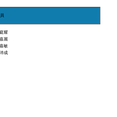
員
庭耀
嘉麗
嘉敏
沛成