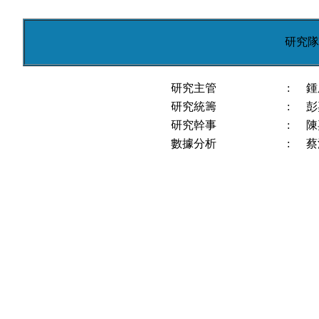
研究隊
研究主管
:
鍾
研究統籌
:
彭
研究幹事
:
陳
數據分析
:
蔡