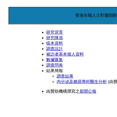
香港在職人士對膽固醇認
研究背景
研究隊員
樣本資料
調查設計
被訪者基本個人資料
數據匯集
調查問卷
結果簡報
調查結果
內分泌及糖尿專科醫生分析
(由
由贊助機構撰寫之
新聞公報