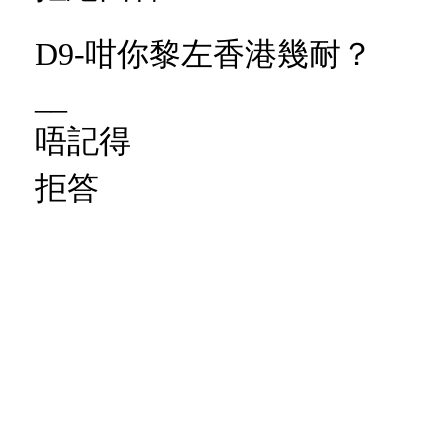
D9-咁你黎左香港幾耐？
__
唔記得
拒答