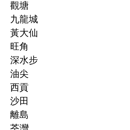
觀塘
九龍城
黃大仙
旺角
深水步
油尖
西貢
沙田
離島
荃灣