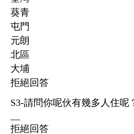
葵青
屯門
元朗
北區
大埔
拒絕回答
S3-請問你呢伙有幾多人住呢
__
拒絕回答