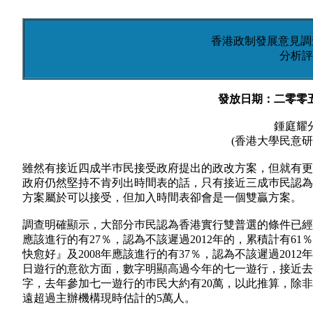
香港政制發展意見調查2
分析評
發放日期：二零零
鍾庭耀
(香港大學民意研
雖然有接近四成半巿民接受政府提出的政改方案，但就有更
政府仍然堅持不肯列出時間表的話，只有接近三成巿民認為
方案屬於可以接受，但加入時間表卻會是一個雙贏方案。
調查明確顯示，大部分巿民認為香港實行雙普選的條件已經成
應該進行的有27％，認為不該遲過2012年的，累積計有6
快愈好』及2008年應該進行的有37％，認為不該遲過201
日遊行的意欲方面，數字明顯高過今年的七一遊行，接近去
字，去年參加七一遊行的巿民大約有20萬，以此推算，除非
遠超過主辦機構現時估計的5萬人。