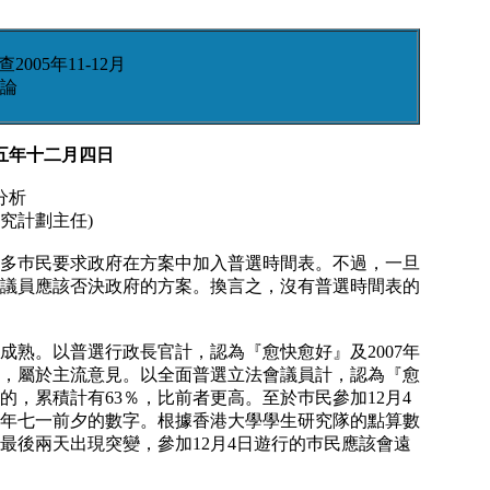
005年11-12月
論
五年十二月四日
分析
究計劃主任)
多巿民要求政府在方案中加入普選時間表。不過，一旦
議員應該否決政府的方案。換言之，沒有普選時間表的
熟。以普選行政長官計，認為『愈快愈好』及2007年
1％，屬於主流意見。以全面普選立法會議員計，認為『愈
2年的，累積計有63％，比前者更高。至於巿民參加12月4
年七一前夕的數字。根據香港大學學生研究隊的點算數
最後兩天出現突變，參加12月4日遊行的巿民應該會遠