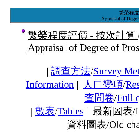
繁榮程度
Appraisal of Degre
繁榮程度評價 - 按次計算
Appraisal of Degree of Prosp
|
調查方法
/
Survey Me
Information
|
人口變項
/
Res
查問卷
/
Full 
|
數表
/
Tables
|
最新圖表/Lat
資料圖表/Old ch