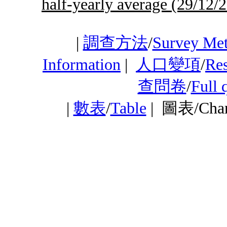
half-yearly average
(29/12/2
|
調查方法
/
Survey Me
Information
|
人口變項
/
Res
查問卷
/
Full 
|
數表
/
Table
|
圖表/Cha