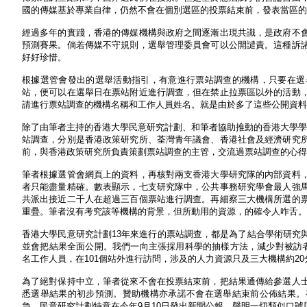
國的傳媒基於專業自律，仍然不會在個別選區的投票結束前，發表當區的
經過多年的實踐，香港的傳媒機構與政府之間逐漸出現共識，是政府不
預測賽果。倘若傳媒不守規則，選舉管理委員會可以公開譴責。這種訴
好好珍惜。
根據選管會發出的選舉活動指引，有意進行票站調查的機構，只要在選
站，便可以在選舉日在票站附近進行調查，但在禁止拉票區以外的活動
請進行票站調查的機構名稱和工作人員姓名。就是由於多了這些公開資料
除了由筆者主持的香港大學民意研究計劃、和筆者協助推動的香港大學學
站調查，分別是香港政策研究所、荃灣青年議會、香港社會及經濟研究
前，與香港政策研究所負責策劃票站調查的主管，交流過票站調查的心得
筆者根據選管會網頁上的資料，再核對兩支香港大學研究隊的內部資料
者只能盡量精確。數表顯示，七支研究隊中，公共事務研究學會最人強
共派出接近二千人在超過三百個票站進行調查。再細察三大機構所選的
重疊。筆者沒有考究該等機構的背景，但所動用的資源，的確令人咋舌。
香港大學民意研究計劃13年來進行的票站調查，都是為了結合學術研究
並會把結果全面公開。我們一向主張採用科學的抽樣方法，減少對被訪者
名工作人員，在101個站外進行訪問，涉及的人力資源只及三大機構約20
為了絕對保持中立，筆者從來不會在投票結束前，把結果通傳給參選人
悉選舉結果的初步預測。贊助機構亦承諾不會在選舉結束前公佈結果。
急，民意研究計劃特意在今年9月10日發出新聞公報，聲明一切類似口號