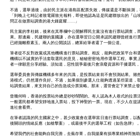
不過，選舉過後，由於民主派在港島區配票失敗，傳媒還是不斷揣測，
「到晚上七時記者致電羅致光報料，即使他認為這是民建聯放出的『山
問正在做票站調查的港大鍾庭耀……」
民主黨的李柱銘，後來在其專欄中公開解釋民主黨沒有進行票站調查，
果。那邊廂，民建聯的葉國謙，亦在選舉翌日公開承認民建聯曾經進行
已經拋離蔡素玉。兩人的公開談話，總算給筆者還了一個公道。
筆者從不反對政黨或其他機構進行票站調查。相反，能夠把政策平台和
機構以不誠實的手法套取選民的意見，秘秘密密地用作選舉工程。事實
者一律願意分享經驗。須知道，惡性競爭最後只會浪廢資源和干擾選民，
選舉委員會與傳媒機構多年來的共識，是投票結束前不會預測結果。雖
港模式」仍然運作良好。不過，如果個別參選人仕能夠透過某些渠道，
站調查結果，來支持自己的告急或分票策略。那末，選管會定下來禁止發
曾幾何時，香港的投票站外總是吵吵鬧鬧的。有人認為木人巷式的拉票
一般選民都希望安靜地進入票站，投下神聖的一票。現在，不少人在提
進社會看齊。
在筆者認識的民主國家之中，甚少政黨會在選舉當日進行票站調查，以
後關頭的情緒反應（如槍擊案），或最後半天的選舉工程（如告急牌），
希望我們的社會能夠自我完善，去蕪存菁，自我揚棄有損專業精神而無助