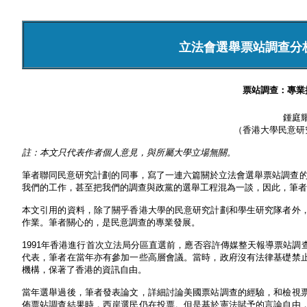
立法會選舉票站調查分
票站調查：專業
鍾庭
（香港大學民意研
註：本文只代表作者個人意見，與所屬大學立場無關。
筆者聯同民意研究計劃的同事，寫了一連六篇關於立法會選舉票站調查的
我們的工作，甚至把我們的調查與政黨的選舉工程混為一談，因此，筆者
本文引用的資料，除了關乎香港大學的民意研究計劃和學生研究隊者外
作業。筆者關心的，是民意調查的專業發展。
1991年香港進行首次立法局分區直選前，應否容許傳媒整天報導票站
代表，筆者在當年亦有參加一些高層會議。當時，政府沒有法律基礎禁
機構，保著了香港的資訊自由。
當年選舉過後，筆者發表論文，詳細討論美國票站調查的經驗，和檢視
佈票站調查結果時，西岸選民仍在投票。但是基於憲法賦予的言論自由